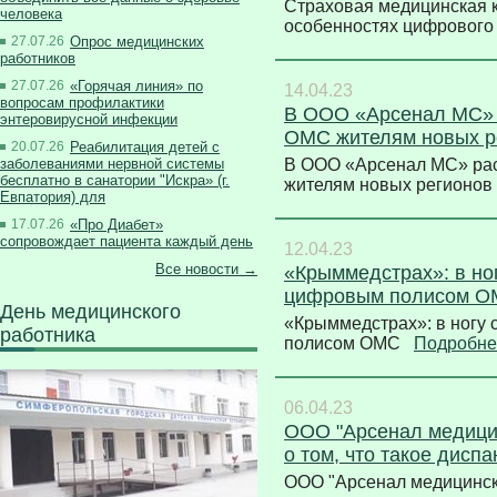
Страховая медицинская 
человека
особенностях цифровог
27.07.26
Опрос медицинских
работников
27.07.26
«Горячая линия» по
14.04.23
вопросам профилактики
В ООО «Арсенал МС» р
энтеровирусной инфекции
ОМС жителям новых р
20.07.26
Реабилитация детей с
заболеваниями нервной системы
В ООО «Арсенал МС» рас
бесплатно в санатории "Искра» (г.
жителям новых регионо
Евпатория) для
17.07.26
«Про Диабет»
сопровождает пациента каждый день
12.04.23
Все новости →
«Крыммедстрах»: в но
цифровым полисом 
День медицинского
«Крыммедстрах»: в ногу
работника
полисом ОМС
Подробн
06.04.23
ООО "Арсенал медици
о том, что такое дисп
ООО "Арсенал медицинск