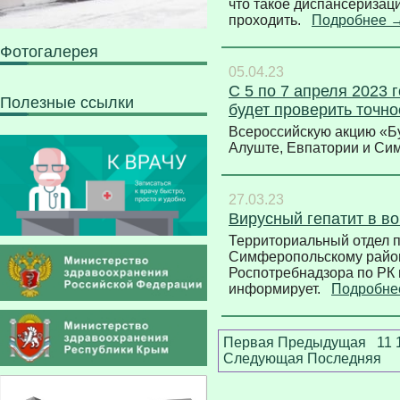
что такое диспансеризаци
проходить.
Подробнее 
Фотогалерея
05.04.23
С 5 по 7 апреля 2023 
Полезные ссылки
будет проверить точн
Всероссийскую акцию «Бу
Алуште, Евпатории и С
27.03.23
Вирусный гепатит в во
Территориальный отдел 
Симферопольскому райо
Роспотребнадзора по РК 
информирует.
Подробне
Первая
Предыдущая
11
Следующая
Последняя