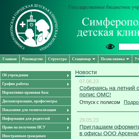
Главная
Руководство
Структура
Стационар
Поликлиника
Уч
Новости
Об учреждении
07.06.23
График работы
Собираясь на летний о
Нормативно-правовая база
полис ОМС!
Диспансеризация, профосмотры
Отпуск с полисом
Подро
Показания для госпитализации
Информация для родителей
29.05.23
Приглашаем оформить
Право на получение НСУ
в офисы ООО Арсенал
Иностранным гражданам