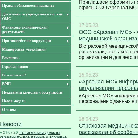
Приглашаем оформить по
Права и обязанности пациента
офисы ООО Арсенал МС
Деятельность учреждения в системе
ОМС
17.05.23
Финансово-экономическая
ООО «Арсенал МС» - ч
деятельность
медицинской организа
Противодействие коррупции
В страховой медицинско
Медперсонал учреждения
рассказали, что такое пр
организации и для чего 
Вакансии
Горячая линия
15.05.23
Важно знать!!
«Арсенал МС» информ
ВМП
актуализации персон
Показатели качества и доступности
«Арсенал МС» информиру
персональных данных в
Новая модель
Отзывы
28.04.23
Новости
Страховая медицинска
рассказала об особен
29.07.26
Поликлиники должны
объединить все данные о здоровье