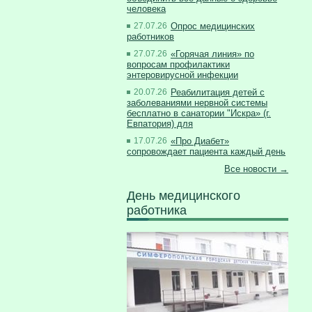
человека
27.07.26
Опрос медицинских
работников
27.07.26
«Горячая линия» по
вопросам профилактики
энтеровирусной инфекции
20.07.26
Реабилитация детей с
заболеваниями нервной системы
бесплатно в санатории "Искра» (г.
Евпатория) для
17.07.26
«Про Диабет»
сопровождает пациента каждый день
Все новости →
День медицинского
работника