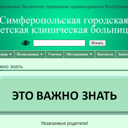
онар
Поликлиника
Участки
Обследования
Контакты
Запис
жно знать
Уважаемые родители!