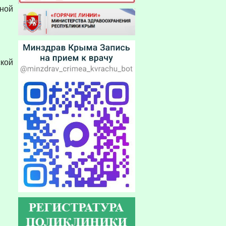
ной
кой