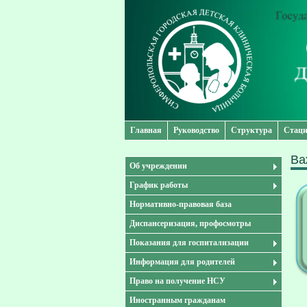
Главная
Руководство
Структура
Стаци
Ва
Об учреждении
График работы
Нормативно-правовая база
Диспансеризация, профосмотры
Показания для госпитализации
Информация для родителей
Право на получение НСУ
Иностранным гражданам