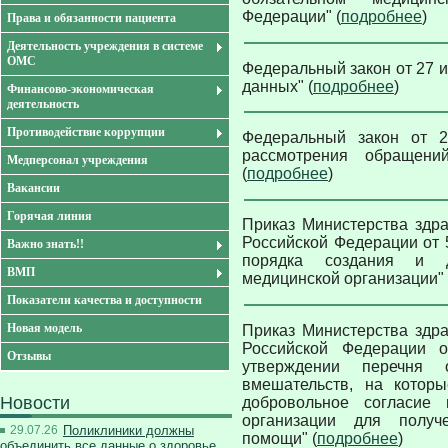
Федерации" (
подробнее
)
Права и обязанности пациента
Деятельность учреждения в системе
ОМС
Федеральный закон от 27 и
данных" (
подробнее
)
Финансово-экономическая
деятельность
Противодействие коррупции
Федеральный закон от 
рассмотрения обращени
Медперсонал учреждения
(
подробнее
)
Вакансии
Горячая линия
Приказ Министерства здр
Российской Федерации от 
Важно знать!!
порядка создания и д
ВМП
медицинской организации" 
Показатели качества и доступности
Новая модель
Приказ Министерства здр
Российской Федерации 
Отзывы
утверждении перечня 
вмешательств, на котор
Новости
добровольное согласие
организации для получ
29.07.26
Поликлиники должны
помощи" (
подробнее
)
объединить все данные о здоровье