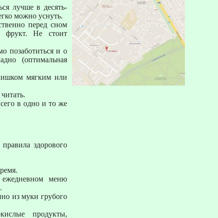
ся лучше в десять-
егко можно уснуть.
ственно перед сном
 фрукт. Не стоит
о позаботиться и о
адно (оптимальная
слишком мягким или
 читать.
сего в одно и то же
 правила здорового
время.
В ежедневном меню
.
но из муки грубого
кислые продукты,