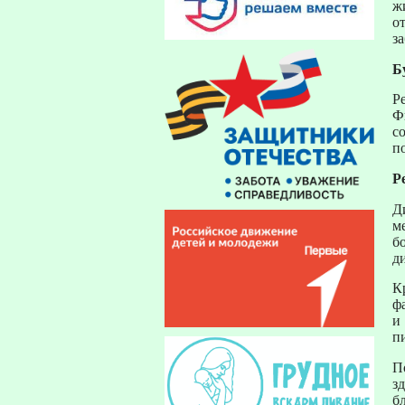
ж
о
з
Б
Р
Ф
с
п
Р
Д
м
б
д
К
ф
и
п
П
з
б