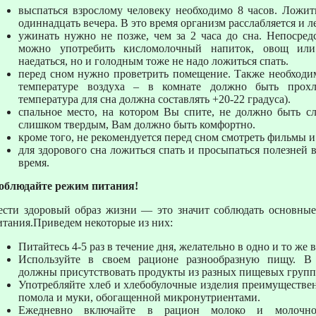
выспаться взрослому человеку необходимо 8 часов. Ложить
одиннадцать вечера. В это время организм расслабляется и л
ужинать нужно не позже, чем за 2 часа до сна. Непосред
можно употребить кисломолочный напиток, овощ или
наедаться, но и голодным тоже не надо ложиться спать.
перед сном нужно проветрить помещение. Также необходим
температуре воздуха – в комнате должно быть прохл
температура для сна должна составлять +20-22 градуса).
спальное место, на котором Вы спите, не должно быть 
слишком твердым, Вам должно быть комфортно.
кроме того, не рекомендуется перед сном смотреть фильмы и
для здорового сна ложиться спать и просыпаться полезней в
время.
облюдайте режим питания!
ести здоровый образ жизни — это значит соблюдать основные
итания.Приведем некоторые из них:
Питайтесь 4-5 раз в течение дня, желательно в одно и то же 
Используйте в своем рационе разнообразную пищу. 
должны присутствовать продукты из разных пищевых групп
Употребляйте хлеб и хлебобулочные изделия преимуществен
помола и муки, обогащенной микронутриентами.
Ежедневно включайте в рацион молоко и молочно