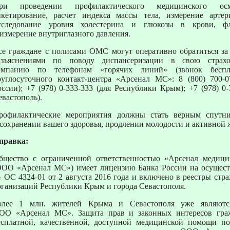
ри проведении профилактического медицинского осм
нкетирование, расчет индекса массы тела, измерение артер
сследование уровня холестерина и глюкозы в крови, ф
 измерение внутриглазного давления.
се граждане с полисами ОМС могут оперативно обратиться за
азъяснениями по поводу диспансеризации в свою страх
омпанию по телефонам «горячих линий» (звонок беспл
руглосуточного контакт-центра «Арсенал МС»: 8 (800) 700-0
оссии); +7 (978) 0-333-333 (для Республики Крым); +7 (978) 0-
евастополь).
рофилактические мероприятия должны стать верным спутн
 сохранении вашего здоровья, продлении молодости и активной 
правка:
бщество с ограниченной ответственностью «Арсенал медици
ООО «Арсенал МС») имеет лицензию Банка России на осущест
 ОС 4324-01 от 2 августа 2016 года и включено в реестры стр
рганизаций Республики Крым и города Севастополя.
олее 1 млн. жителей Крыма и Севастополя уже являются
ОО «Арсенал МС». Защита прав и законных интересов гра
есплатной, качественной, доступной медицинской помощи 