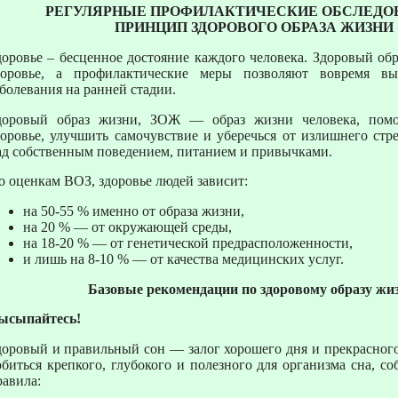
РЕГУЛЯРНЫЕ ПРОФИЛАКТИЧЕСКИЕ ОБСЛЕДО
ПРИНЦИП ЗДОРОВОГО ОБРАЗА ЖИЗНИ
доровье – бесценное достояние каждого человека. Здоровый об
доровье, а профилактические меры позволяют вовремя в
аболевания на ранней стадии.
доровый образ жизни, ЗОЖ — образ жизни человека, пом
доровье, улучшить самочувствие и уберечься от излишнего стр
ад собственным поведением, питанием и привычками.
о оценкам ВОЗ, здоровье людей зависит:
на 50-55 % именно от образа жизни,
на 20 % — от окружающей среды,
на 18-20 % — от генетической предрасположенности,
и лишь на 8-10 % — от качества медицинских услуг.
Базовые рекомендации по здоровому образу жи
ысыпайтесь!
доровый и правильный сон — залог хорошего дня и прекрасного
обиться крепкого, глубокого и полезного для организма сна, с
равила: