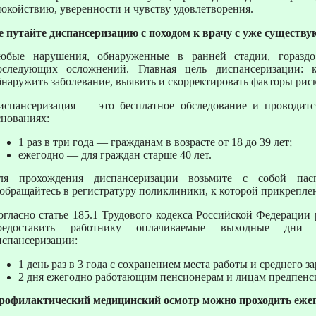
покойствию, уверенности и чувству удовлетворения.
е путайте диспансеризацию с походом к врачу с уже существ
юбые нарушения, обнаруженные в ранней стадии, гораздо
оследующих осложнений. Главная цель диспансеризации:
бнаружить заболевание, выявить и скорректировать факторы риск
испансеризация — это бесплатное обследование и проводит
снованиях:
1 раз в три года — гражданам в возрасте от 18 до 39 лет;
ежегодно — для граждан старше 40 лет.
ля прохождения диспансеризации возьмите с собой па
 обращайтесь в регистратуру поликлиники, к которой прикрепле
огласно статье 185.1 Трудового кодекса Российской Федерации 
редоставить работнику оплачиваемые выходные дни 
испансеризации:
1 день раз в 3 года с сохранением места работы и среднего за
2 дня ежегодно работающим пенсионерам и лицам предпенси
рофилактический медицинский осмотр можно проходить ежег