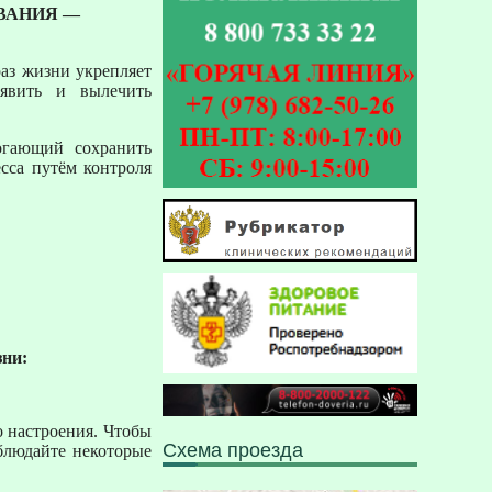
ВАНИЯ —
раз жизни укрепляет
ыявить и вылечить
огающий сохранить
есса путём контроля
зни:
 настроения. Чтобы
Схема проезда
облюдайте некоторые