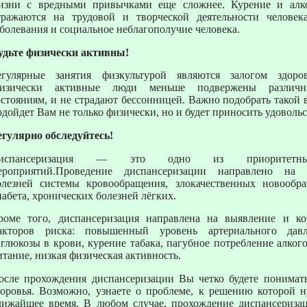
изни с вредными привычками еще сложнее. Курение и алко
тражаются на трудовой и творческой деятельности человек
аболевания и социальное неблагополучие человека.
удьте физически активны!
егулярные занятия физкультурой являются залогом здоро
изически активные люди меньше подвержены различн
остояниям, и не страдают бессонницей. Важно подобрать такой 
одойдет Вам не только физически, но и будет приносить удовольс
егулярно обследуйтесь!
испансеризация — это одно из приоритетны
ероприятий.Проведение диспансеризации направлено на 
олезней системы кровообращения, злокачественных новообра
иабета, хронических болезней лёгких.
роме того, диспансеризация направлена на выявление и к
акторов риска: повышенный уровень артериального давл
 глюкозы в крови, курение табака, пагубное потребление алког
итание, низкая физическая активность.
осле прохождения диспансеризации Вы четко будете понимат
доровья. Возможно, узнаете о проблеме, к решению которой 
лижайшее время. В любом случае, прохождение диспансериза