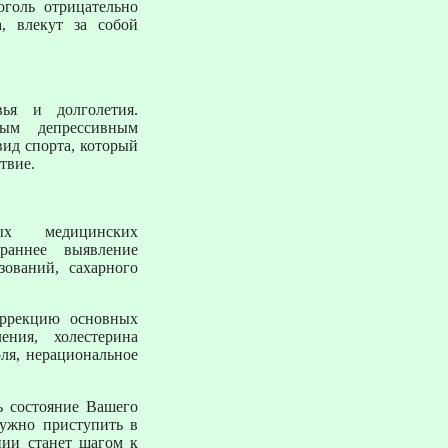
голь отрицательно
а, влекут за собой
вья и долголетия.
ым депрессивным
вид спорта, который
твие.
х медицинских
раннее выявление
зований, сахарного
оррекцию основных
ения, холестерина
оля, нерациональное
ь состояние Вашего
нужно приступить в
ции станет шагом к