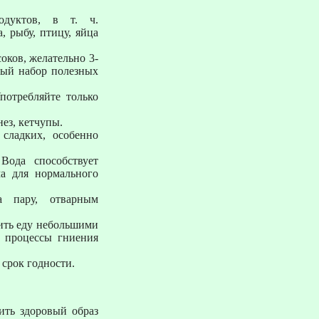
одуктов, в т. ч.
, рыбу, птицу, яйца
оков, желательно 3-
ный набор полезных
потребляйте только
ез, кетчупы.
 сладких, особенно
Вода способствует
а для нормального
а пару, отварным
вить еду небольшими
 процессы гниения
срок годности.
ить здоровый образ