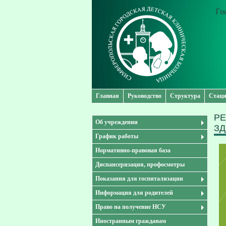
Главная
Руководство
Структура
Стаци
РЕ
Об учреждении
ЗД
График работы
Нормативно-правовая база
Диспансеризация, профосмотры
Показания для госпитализации
Информация для родителей
Право на получение НСУ
Иностранным гражданам