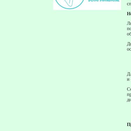
с
Н
Л
п
о
Д
о
Д
и
С
п
д
П