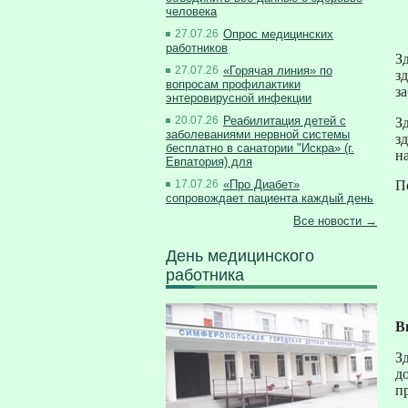
человека
27.07.26
Опрос медицинских
работников
З
27.07.26
«Горячая линия» по
з
вопросам профилактики
з
энтеровирусной инфекции
20.07.26
Реабилитация детей с
З
заболеваниями нервной системы
з
бесплатно в санатории "Искра» (г.
н
Евпатория) для
17.07.26
«Про Диабет»
П
сопровождает пациента каждый день
Все новости →
День медицинского
работника
В
З
д
п