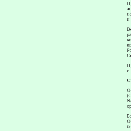
П
а
и
и
В
р
к
к
Р
С
П
и
С
О
(
№
о
Б
О
б