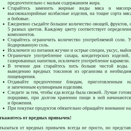
предпочтительно с малым содержанием жира.
Старайтесь заменить жирные виды мяса и мясопр
высококалорийные колбасные изделия, на тощие сорта мяса
и бобовые.
Ежедневно съедайте большое количество овощей, фруктов, с
5 разных цветов. Каждому цвету соответствует определен
компонентов.
Старайтесь ограничить количество употребляемой соли. У
йодированную соль.
Исключите из питания жгучие и острые специи, уксус, майон
Ограничьте употребление сахара, кондитерских изделий,
газированных напитков, исключите употребление карамели.
В течение дня старайтесь пить больше чистой воды. 
выведению вредных токсинов из организма и необходим
пищеварения.
Отдавайте предпочтение блюдам, приготовленным н
и запеченным кулинарным изделиям.
Следите за тем, чтобы еда всегда была свежей. Лучше гото
порциями, при долгом хранении пищи в ней начинаются
и брожения.
При покупке продуктов обязательно обращайте внимание на 
ткажитесь от вредных привычек!
тказаться от вредных привычек всегда не просто, но представ