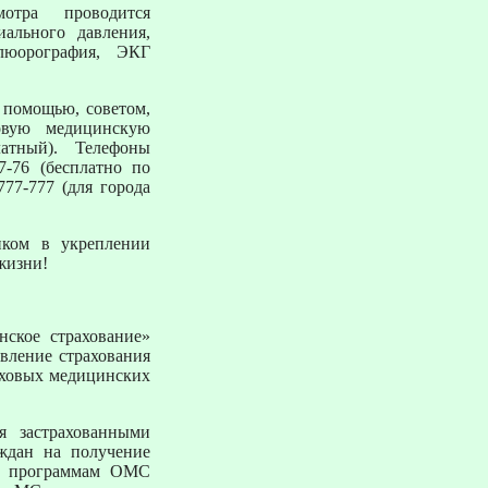
отра проводится
иального давления,
люорография, ЭКГ
 помощью, советом,
овую медицинскую
атный). Телефоны
7-76 (бесплатно по
777-777 (для города
иком в укреплении
жизни!
нское страхование»
вление страхования
аховых медицинских
 застрахованными
ждан на получение
по программам ОМС