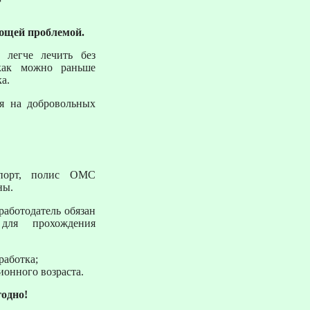
ующей проблемой.
 легче лечить без
 как можно раньше
а.
ся на добровольных
спорт, полис ОМС
ны.
работодатель обязан
для прохождения
работка;
онного возраста.
одно!