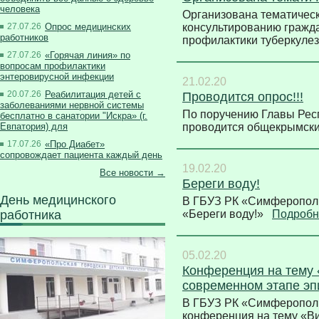
человека
Организована тематическ
27.07.26
Опрос медицинских
консультированию гражд
работников
профилактики туберкуле
27.07.26
«Горячая линия» по
вопросам профилактики
энтеровирусной инфекции
21.02.20
20.07.26
Реабилитация детей с
Проводится опрос!!!
заболеваниями нервной системы
По поручению Главы Рес
бесплатно в санатории "Искра» (г.
Евпатория) для
проводится общекрымск
17.07.26
«Про Диабет»
сопровождает пациента каждый день
19.02.20
Все новости →
Береги воду!
День медицинского
В ГБУЗ РК «Симферополь
работника
«Береги воду!»
Подроб
05.02.20
Конференция на тему 
современном этапе эп
В ГБУЗ РК «Симферополь
конференция на тему «В