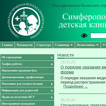
Главная
Руководство
Структура
Стационар
Поликлиника
Уч
Новости
Об учреждении
28.05.20
График работы
О порядке оказания м
Нормативно-правовая база
форме
Диспансеризация, профосмотры
О порядке оказания мед
период распространения
Показания для госпитализации
Подробнее →
Информация для родителей
Право на получение НСУ
08.05.20
Иностранным гражданам
Организована тематич