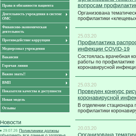
вопросам профилакти
Права и обязанности пациента
Организована тематическ
Деятельность учреждения в системе
профилактики «клещев
ОМС
Финансово-экономическая
деятельность
25.03.20
Противодействие коррупции
Профилактика распрос
инфекции COVID-19
Медперсонал учреждения
Состоялась врачебная к
Вакансии
работы по профилактике
Горячая линия
коронавирусной инфекц
Важно знать!!
ВМП
25.03.20
Проведен конкурс рис
Показатели качества и доступности
коронавирусной инфе
Новая модель
В отделении стационара 
Отзывы
профилактики коронави
Новости
20.03.20
29.07.26
Поликлиники должны
Организована тематич
объединить все данные о здоровье