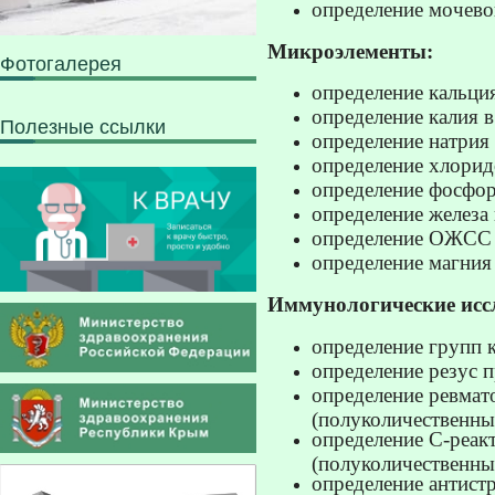
определение мочево
Микроэлементы:
Фотогалерея
определение кальция
определение калия в
Полезные ссылки
определение натрия 
определение хлорид
определение фосфор
определение железа 
определение ОЖСС 
определение магния
Иммунологические исс
определение групп к
определение резус п
определение ревмат
(полуколичественны
определение С-реак
(полуколичественны
определение антист