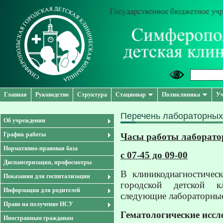
Главная
Руководство
Структура
Стационар
Поликлиника
Уч
Перечень лабораторных
Об учреждении
График работы
Часы работы лаборато
Нормативно-правовая база
с 07-45 до 09-00
Диспансеризация, профосмотры
В клиникодиагностичес
Показания для госпитализации
городской детской к
Информация для родителей
следующие лабораторные
Право на получение НСУ
Гематологические иссл
Иностранным гражданам