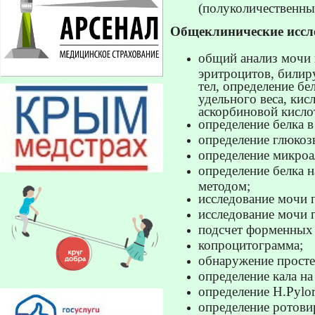
(полуколичественны
Общеклинические иссл
общий анализ мочи 
эритроцитов, билир
тел, определение бе
удельного веса, кис
аскорбиновой кисло
определение белка в
определение глюкоз
определение микроа
определение белка 
методом;
исследование мочи 
исследование мочи 
подсчет форменных 
копроцитограмма;
обнаружение просте
определение кала на 
определение H.Pylor
определение ротовир