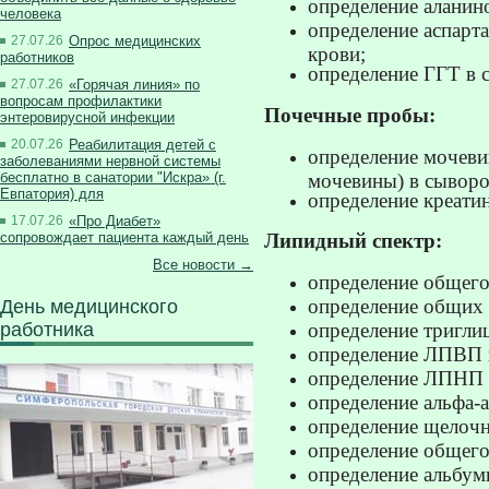
определение аланин
человека
определение аспарт
27.07.26
Опрос медицинских
крови;
работников
определение ГГТ в 
27.07.26
«Горячая линия» по
вопросам профилактики
Почечные пробы:
энтеровирусной инфекции
20.07.26
Реабилитация детей с
определение мочеви
заболеваниями нервной системы
мочевины) в сыворо
бесплатно в санатории "Искра» (г.
Евпатория) для
определение креати
17.07.26
«Про Диабет»
сопровождает пациента каждый день
Липидный спектр:
Все новости →
определение общего
определение общих 
День медицинского
работника
определение тригли
определение ЛПВП в
определение ЛПНП 
определение альфа-
определение щелочн
определение общего
определение альбум