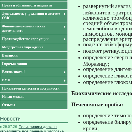
развернутый анализ 
Права и обязанности пациента
лейкоцитов, эритроц
Деятельность учреждения в системе
количество тромбоц
ОМС
средний объем тром
Финансово-экономическая
гемоглобина в одно
деятельность
лимфоцитов, моноци
распределения эрит
Противодействие коррупции
подсчет лейкоформу
Медперсонал учреждения
подсчет ретикулоци
Вакансии
определение сверты
Моравицу;
Горячая линия
определение длител
Важно знать!!
определение гликоз
ВМП
определение глюкоз
Показатели качества и доступности
Биохимические исслед
Новая модель
Печеночные пробы:
Отзывы
определение тимоло
Новости
определение билиру
29.07.26
Поликлиники должны
крови;
объединить все данные о здоровье