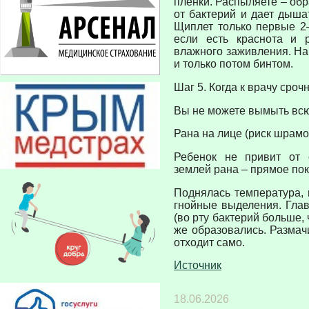
пленки. Распыляете – обр
от бактерий и дает дышат
Щиплет только первые 2
если есть краснота и 
влажного заживления. На
и только потом бинтом.
Шаг 5. Когда к врачу сроч
Вы не можете вымыть всю 
Рана на лице (риск шрамо
Ребенок не привит от 
землей рана – прямое пок
Поднялась температура, 
гнойные выделения. Глав
(во рту бактерий больше, 
же образовались. Размачи
отходит само.
Источник
18.06.2026