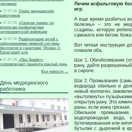
Лечим асфальтовую бол
человека
игр.
27.07.26
Опрос медицинских
работников
А еще время разбитых ко
27.07.26
«Горячая линия» по
болезнь» – это не мед
вопросам профилактики
ссадины, которую ребено
энтеровирусной инфекции
самоката или бегом. Кож
20.07.26
Реабилитация детей с
заболеваниями нервной системы
Вот четкая инструкция дл
бесплатно в санатории "Искра» (г.
плакали оба.
Евпатория) для
17.07.26
«Про Диабет»
Шаг 1. Обезболивание (эт
сопровождает пациента каждый день
рану, дайте разрешенный
в сиропе.
Все новости →
Шаг 2. Промывание (самый
День медицинского
водорода обильно и дол
работника
новый коллаген, заживле
«вытолкнуть» пузырьками 
открытую рану. Это химич
раны, если кожа грязная,
Обильное промывание
водопроводная вода, 
бутилированная или кипя
бутылки с дырочкой в к