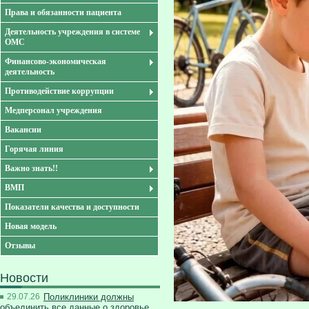
Права и обязанности пациента
Деятельность учреждения в системе
ОМС
Финансово-экономическая
деятельность
Противодействие коррупции
Медперсонал учреждения
Вакансии
Горячая линия
Важно знать!!
ВМП
Показатели качества и доступности
Новая модель
Отзывы
Новости
29.07.26
Поликлиники должны
объединить все данные о здоровье