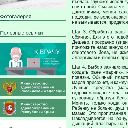
въелась глубоко: использ
спиртовой). Смачиваете 
движениями, меняя салф
Фотогалерея
подходит, ее волокна зас
не вымываются, придется
Шаг 3. Обработка раны 
Полезные ссылки
обжигая. Для этого подой
Дешево, прозрачно (видн
приложите намоченную сал
спиртового йода, не жж
аллергикам и людям с пр
Шаг 4. Выбор заживляюще
создать ране «парник»,
повязки. Обычный пласт
марля присохнет, и кажду
Лучшие средства (маз
гидроколлоидные пласты
сукровицу, образуя бел
Менять, только когда он
Ребенку не больно, душ 
мазью. Это пропитанная 
Накладывается на рану,
дышащий пластырь на б