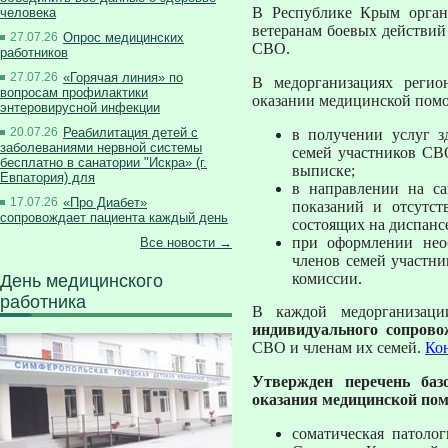
В Республике Крым орган
человека
ветеранам боевых действий
27.07.26
Опрос медицинских
СВО.
работников
27.07.26
«Горячая линия» по
В медорганизациях регио
вопросам профилактики
оказании медицинской помо
энтеровирусной инфекции
20.07.26
Реабилитация детей с
в получении услуг з
заболеваниями нервной системы
семей участников СВ
бесплатно в санатории "Искра» (г.
выписке;
Евпатория) для
в направлении на са
17.07.26
«Про Диабет»
показаний и отсутст
сопровождает пациента каждый день
состоящих на диспанс
при оформлении нео
Все новости →
членов семей участн
комиссии.
День медицинского
работника
В каждой медорганиза
индивидуального сопрово
СВО и членам их семей.
Кон
Утвержден перечень ба
оказания медицинской по
соматическая патоло