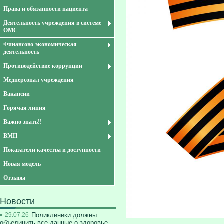
Права и обязанности пациента
Деятельность учреждения в системе
ОМС
Финансово-экономическая
деятельность
Противодействие коррупции
Медперсонал учреждения
Вакансии
Горячая линия
Важно знать!!
ВМП
Показатели качества и доступности
Новая модель
Отзывы
Новости
29.07.26
Поликлиники должны
объединить все данные о здоровье