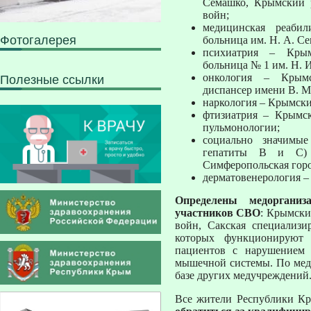
Семашко, Крымский р
войн;
медицинская реабил
Фотогалерея
больница им. Н. А. С
психиатрия – Крымс
больница № 1 им. Н. И
онкология – Крымс
Полезные ссылки
диспансер имени В. М
наркология – Крымски
фтизиатрия – Крымс
пульмонологии;
социально значимые
гепатиты В и С)
Симферопольская горо
дерматовенерология –
Определены медорганиз
участников СВО
: Крымски
войн, Сакская специализи
которых функционируют 
пациентов с нарушением 
мышечной системы. По мед
базе других медучреждений
Все жители Республики Кр