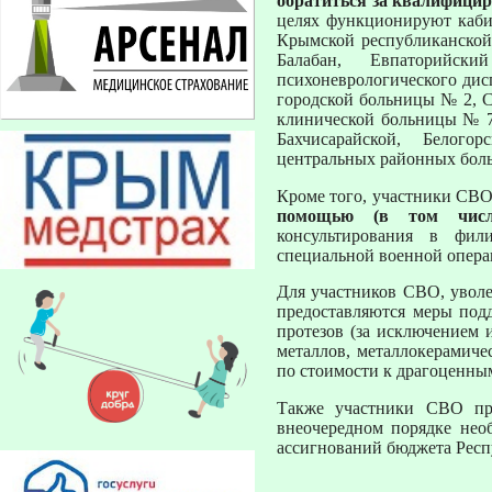
обратиться за квалифици
целях функционируют кабин
Крымской республиканской
Балабан, Евпаторийски
психоневрологического дис
городской больницы № 2, 
клинической больницы № 7,
Бахчисарайской, Белого
центральных районных бол
Кроме того, участники СВО
помощью
(в том чис
консультирования в фил
специальной военной опера
Для участников СВО, уволе
предоставляются меры под
протезов (за исключением 
металлов, металлокерамиче
по стоимости к драгоценны
Также участники СВО пр
внеочередном порядке нео
ассигнований бюджета Рес