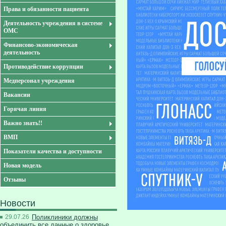
Права и обязанности пациента
Деятельность учреждения в системе
ОМС
Финансово-экономическая
деятельность
Противодействие коррупции
Медперсонал учреждения
Вакансии
Горячая линия
Важно знать!!
ВМП
Показатели качества и доступности
Новая модель
Отзывы
Новости
29.07.26
Поликлиники должны
объединить все данные о здоровье