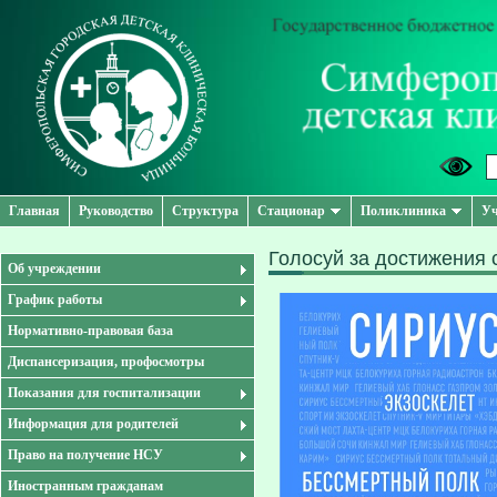
Главная
Руководство
Структура
Стационар
Поликлиника
Уч
Голосуй за достижения 
Об учреждении
График работы
Нормативно-правовая база
Диспансеризация, профосмотры
Показания для госпитализации
Информация для родителей
Право на получение НСУ
Иностранным гражданам