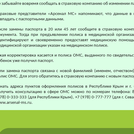
е забывайте вовремя сообщать в страховую компанию об изменении 
траховые представители «Арсенал МС» напоминают, что данные 
овпадать с паспортными данными.
осле замены паспорта в 20 или 45 лет сообщите в страховую ком
окумента. Тогда при предъявлении полиса в медицинской организа
дентифицируют и своевременно предоставят медицинскую помощь
едицинской организации указан на медицинском полисе.
кая корректировка касается и полиса ОМС, выданного по свидетельс
бенок уже получил паспорт.
сли замена паспорта связана с новой фамилией (именем, отчеством)
олис ОМС. Для этого обратитесь в страховую компанию с новым пасп
знать адреса пунктов оформления полисов в Республике Крым и г. 
олучить консультацию в сфере ОМС можно по номерам телефона: 8 
78) 0-333-333 (для Республики Крым), +7 (978) 0-777-777 (для г. Сева
w.arsenal-ms.ru.