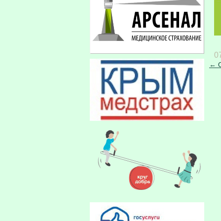
0
← О