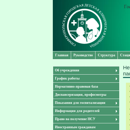
Главная
Руководство
Структура
Стаци
Не
Об учреждении
па
График работы
Нормативно-правовая база
Диспансеризация, профосмотры
Показания для госпитализации
Информация для родителей
Право на получение НСУ
Иностранным гражданам