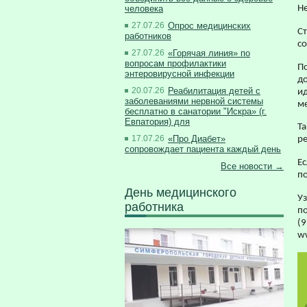
человека
Н
27.07.26
Опрос медицинских
С
работников
с
27.07.26
«Горячая линия» по
вопросам профилактики
П
энтеровирусной инфекции
д
20.07.26
Реабилитация детей с
и
заболеваниями нервной системы
м
бесплатно в санатории "Искра» (г.
Евпатория) для
Та
17.07.26
«Про Диабет»
ре
сопровождает пациента каждый день
Е
Все новости →
п
День медицинского
У
работника
п
(9
ww