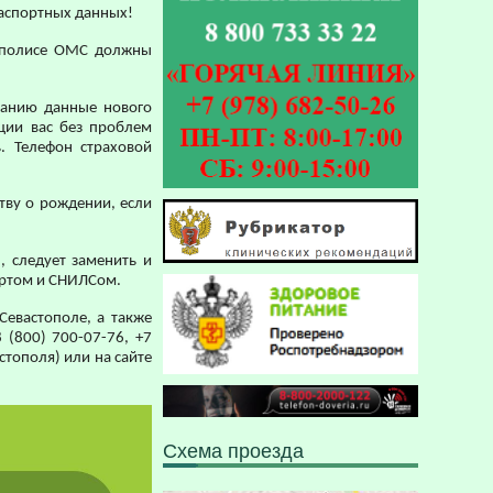
паспортных данных!
в полисе ОМС должны
панию данные нового
ции вас без проблем
. Телефон страховой
тву о рождении, если
, следует заменить и
ортом и СНИЛСом.
Севастополе, а также
(800) 700-07-76, +7
стополя) или на сайте
Схема проезда