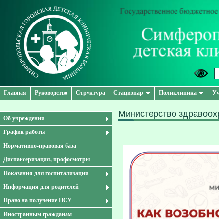
Главная
Руководство
Структура
Стационар
Поликлиника
Уч
Министерство здравоох
Об учреждении
График работы
Нормативно-правовая база
Диспансеризация, профосмотры
Показания для госпитализации
Информация для родителей
Право на получение НСУ
Иностранным гражданам