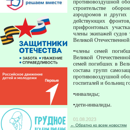
противовоздушной обо
строительстве оборо
аэродромов и других 
действующих фронтов
прифронтовых участк
члены экипажей судов 
Великой Отечественной 
•члены семей погибш
Великой Отечественно
семей погибших в Вели
состава групп самоза
противовоздушной обор
госпиталей и больниц г
•инвалиды;
•дети-инвалиды.
01.08.2023
← Обратно ко всем новостям