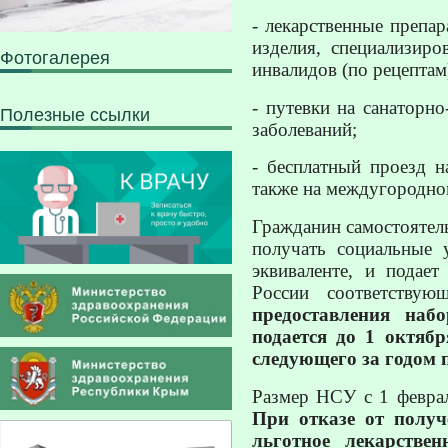
- лекарственные препа
изделия, специализиро
Фотогалерея
инвалидов (по рецептам
- путевки на санаторн
Полезные ссылки
заболеваний;
- бесплатный проезд 
также на междугородном
Гражданин самостоятел
получать социальные 
эквиваленте, и подае
России соответствую
предоставления наб
подается до 1 октябр
следующего за годом 
Размер НСУ с 1 феврал
При отказе от полу
льготное лекарстве