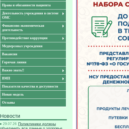
Права и обязанности пациента
Деятельность учреждения в системе
ОМС
Финансово-экономическая
деятельность
Противодействие коррупции
Медперсонал учреждения
Вакансии
Горячая линия
Важно знать!!
ВМП
Показатели качества и доступности
Новая модель
Отзывы
Новости
29.07.26
Поликлиники должны
объединить все данные о здоровье