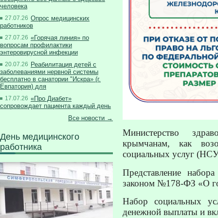
человека
27.07.26
Опрос медицинских
работников
27.07.26
«Горячая линия» по
вопросам профилактики
энтеровирусной инфекции
20.07.26
Реабилитация детей с
заболеваниями нервной системы
бесплатно в санатории "Искра» (г.
Евпатория) для
17.07.26
«Про Диабет»
сопровождает пациента каждый день
Все новости →
Министерство здра
День медицинского
крымчанам, как воз
работника
социальных услуг (НСУ)
Представление набора
законом №178-ФЗ «О г
Набор социальных усл
денежной выплаты и вкл