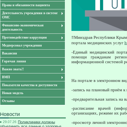
Права и обязанности пациента
Деятельность учреждения в системе
ОМС
Финансово-экономическая
деятельность
‼
Минздрав Республики Крым
Противодействие коррупции
портала медицинских услуг
h
Медперсонал учреждения
-Единый медицинский порта
Вакансии
помощи гражданам регион
Горячая линия
информационной системой ре
Важно знать!!
ВМП
На портале в электронном ви
Показатели качества и доступности
-запись на плановый приём к 
Новая модель
-предварительная запись на 
Отзывы
-расписание врачей (инфо
организациях, режиме их раб
Новости
29.07.26
Поликлиники должны
-просмотр личной электронн
объединить все данные о здоровье