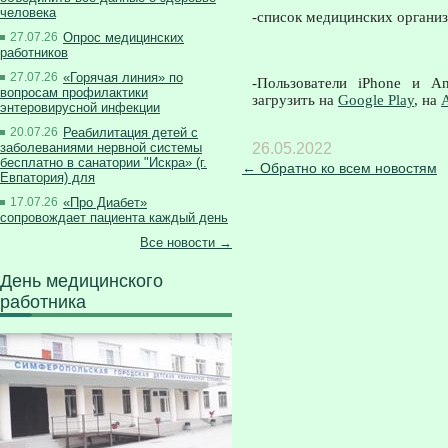
человека
-список медицинских организ
27.07.26
Опрос медицинских
работников
27.07.26
«Горячая линия» по
-Пользователи iPhone и A
вопросам профилактики
загрузить на
Google Play
, на
A
энтеровирусной инфекции
20.07.26
Реабилитация детей с
26.05.2022
заболеваниями нервной системы
бесплатно в санатории "Искра» (г.
← Обратно ко всем новостям
Евпатория) для
17.07.26
«Про Диабет»
сопровождает пациента каждый день
Все новости →
День медицинского
работника