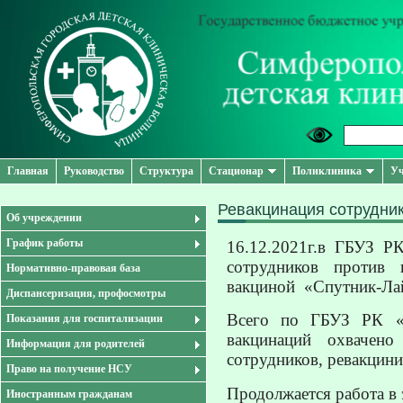
Главная
Руководство
Структура
Стационар
Поликлиника
Уч
Ревакцинация сотрудни
Об учреждении
График работы
16.12.2021г.в ГБУЗ Р
сотрудников против 
Нормативно-правовая база
вакциной «Спутник-Лайт
Диспансеризация, профосмотры
Всего по ГБУЗ РК «
Показания для госпитализации
вакцинаций охвачен
Информация для родителей
сотрудников, ревакцини
Право на получение НСУ
Продолжается работа в 
Иностранным гражданам