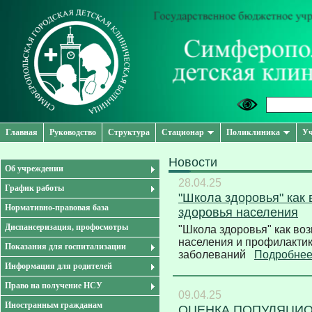
Главная
Руководство
Структура
Стационар
Поликлиника
Уч
Новости
Об учреждении
28.04.25
График работы
"Школа здоровья" как
Нормативно-правовая база
здоровья населения
Диспансеризация, профосмотры
"Школа здоровья" как во
населения и профилактик
Показания для госпитализации
заболеваний
Подробне
Информация для родителей
Право на получение НСУ
09.04.25
Иностранным гражданам
ОЦЕНКА ПОПУЛЯЦИ