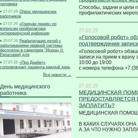
человека
Способы, задачи и цели
27.07.26
Опрос медицинских
профилактических меро
работников
27.07.26
«Горячая линия» по
вопросам профилактики
27.02.25
энтеровирусной инфекции
«Голосовой робот» об
20.07.26
Реабилитация детей с
подтверждения записи
заболеваниями нервной системы
бесплатно в санатории "Искра» (г.
«Голосовой робот» обзв
Евпатория) для
записи на прием к врачу 
10:00 до 19:00
17.07.26
«Про Диабет»
сопровождает пациента каждый день
с номера телефона +7 (3
Все новости →
27.02.25
День медицинского
МЕДИЦИНСКАЯ ПОМО
работника
ПРЕДОСТАВЛЯЕТСЯ Б
ЗАПЛАТИТЬ?
МЕДИЦИНСКАЯ ПОМОЩ
В КАКИХ СЛУЧАЯХ ОН
А ЗА ЧТО НУЖНО ЗАП