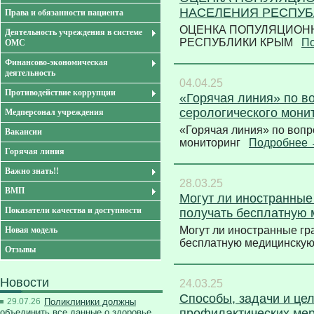
НАСЕЛЕНИЯ РЕСПУБ
Права и обязанности пациента
ОЦЕНКА ПОПУЛЯЦИОН
Деятельность учреждения в системе
РЕСПУБЛИКИ КРЫМ
П
ОМС
Финансово-экономическая
деятельность
04.04.25
Противодействие коррупции
«Горячая линия» по в
серологического мони
Медперсонал учреждения
«Горячая линия» по вопр
Вакансии
мониторинг
Подробнее
Горячая линия
Важно знать!!
28.03.25
ВМП
Могут ли иностранные
Показатели качества и доступности
получать бесплатную 
Могут ли иностранные гр
Новая модель
бесплатную медицинску
Отзывы
Новости
24.03.25
Способы, задачи и це
29.07.26
Поликлиники должны
профилактических ме
объединить все данные о здоровье