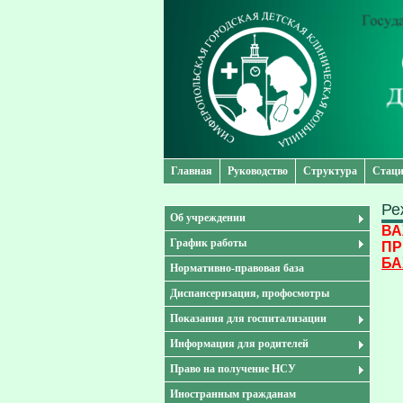
Главная
Руководство
Структура
Стаци
Ре
Об учреждении
ВА
График работы
ПР
БА
Нормативно-правовая база
Диспансеризация, профосмотры
Показания для госпитализации
Информация для родителей
Право на получение НСУ
Иностранным гражданам