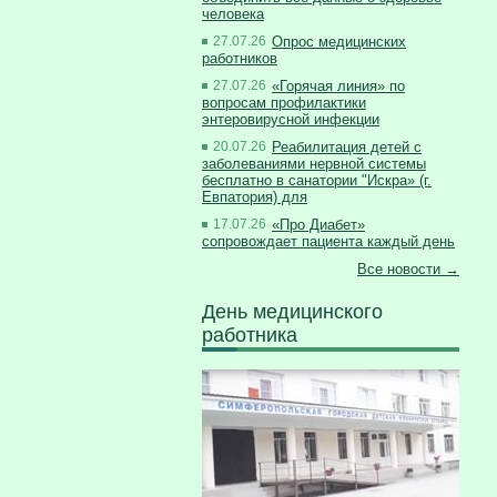
человека
27.07.26
Опрос медицинских
работников
27.07.26
«Горячая линия» по
вопросам профилактики
энтеровирусной инфекции
20.07.26
Реабилитация детей с
заболеваниями нервной системы
бесплатно в санатории "Искра» (г.
Евпатория) для
17.07.26
«Про Диабет»
сопровождает пациента каждый день
Все новости →
День медицинского
работника