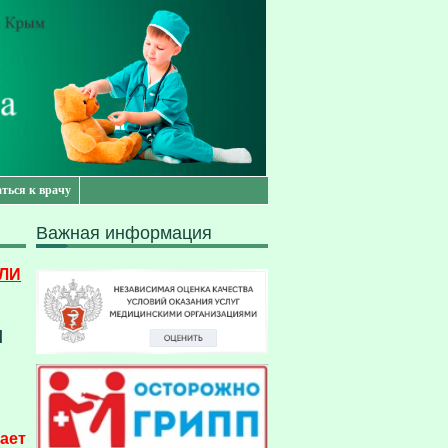
аться к врачу
Важная информация
ЛИ
я
ает