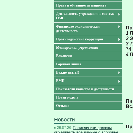
Права и обязанности пациента
Деятельность учреждения в системе
ОМС
Финансово-экономическая
Пр
деятельность
1 
2 
Противодействие коррупции
3 
Медперсонал учреждения
74
4 
Вакансии
Горячая линия
Важно знать!!
ВМП
Показатели качества и доступности
Новая модель
Пн.
Отзывы
Вс
Новости
Пр
29.07.26
Поликлиники должны
объединить все данные о здоровье