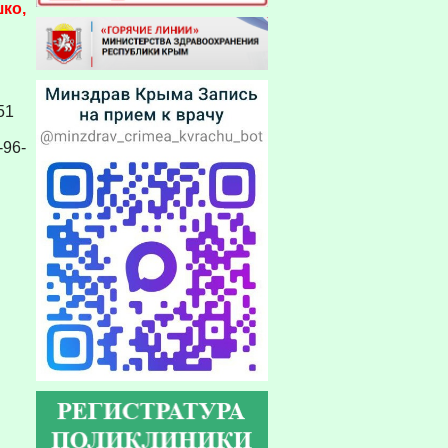
ко,
51
-96-