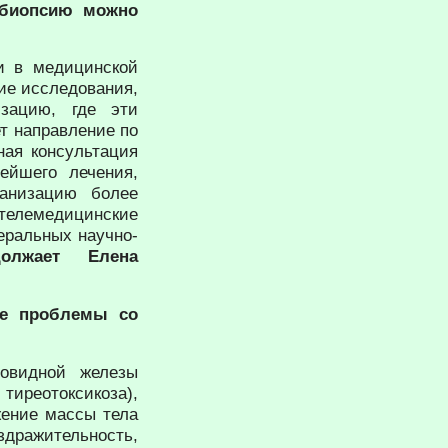
 биопсию можно
ли в медицинской
кие исследования,
зацию, где эти
т направление по
ная консультация
ейшего лечения,
анизацию более
телемедицинские
еральных научно-
олжает Елена
ые проблемы со
товидной железы
 тиреотоксикоза),
жение массы тела
ражительность,