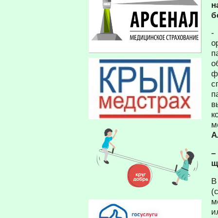
н
б
-
о
п
о
ф
с
п
в
к
м
А
–
щ
В
(
м
и