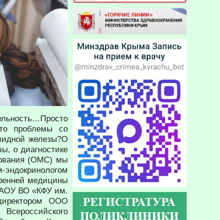
льность…Просто
что проблемы со
овидной железы?О
ы, о диагностике
хования (ОМС) мы
эндокринологом
ренней медицины
ГАОУ ВО «КФУ им.
директором ООО
 Всероссийского