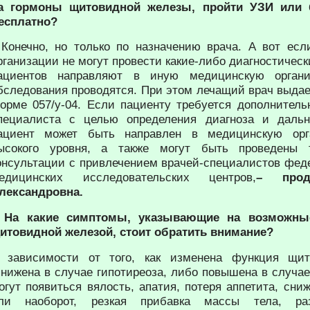
а гормоны щитовидной железы, пройти УЗИ или
есплатно?
 Конечно, но только по назначению врача. А вот ес
рганизации не могут провести какие-либо диагностичес
ациентов направляют в иную медицинскую органи
бследования проводятся. При этом лечащий врач выдае
орме 057/у-04. Если пациенту требуется дополнитель
пециалиста с целью определения диагноза и дальн
ациент может быть направлен в медицинскую орг
ысокого уровня, а также могут быть проведены 
онсультации с привлечением врачей-специалистов фед
едицинских исследовательских центров,
– прод
лександровна.
 На какие симптомы, указывающие на возможн
итовидной железой, стоит обратить внимание?
 зависимости от того, как изменена функция щи
снижена в случае гипотиреоза, либо повышена в случае
огут появиться вялость, апатия, потеря аппетита, сни
ли наоборот, резкая прибавка массы тела, разд