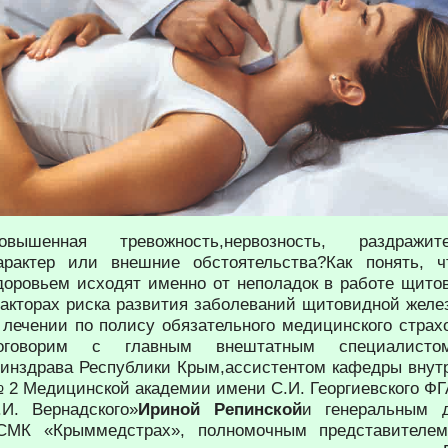
овышенная тревожность,нервозность, раздражите
арактер или внешние обстоятельства?Как понять, 
доровьем исходят именно от неполадок в работе щит
акторах риска развития заболеваний щитовидной желез
 лечении по полису обязательного медицинского стра
оговорим с главным внештатным специалистом-
инздрава Республики Крым,ассистентом кафедры внут
 2 Медицинской академии имени С.И. Георгиевского Ф
.И. Вернадского»
Ириной Репинской
и генеральным 
СМК «Крыммедстрах», полномочным представителем