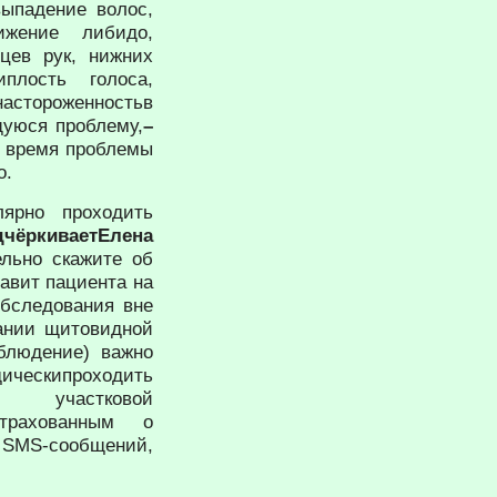
выпадение волос,
ижение либидо,
цев рук, нижних
плость голоса,
 настороженностьв
щуюся проблему,
–
е время проблемы
о.
ярно проходить
дчёркиваетЕлена
ельно скажите об
авит пациента на
обследования вне
ании щитовидной
блюдение) важно
ческипроходить
частковой
страхованным о
MS-сообщений,