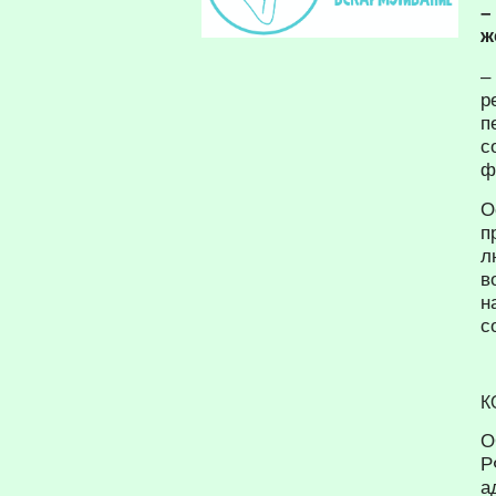
–
ж
–
р
п
с
ф
О
п
л
в
н
с
К
О
Р
а