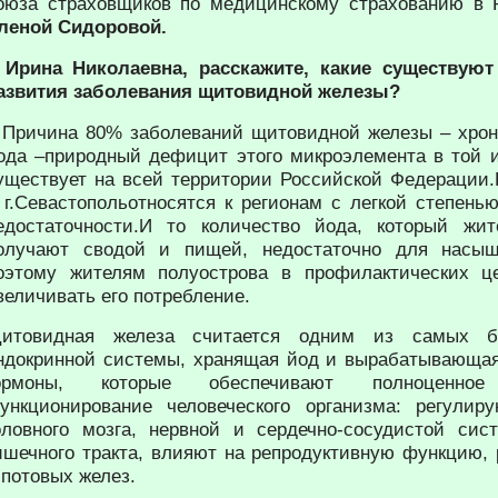
оюза страховщиков по медицинскому страхованию в 
леной Сидоровой.
 Ирина Николаевна, расскажите, какие существую
азвития заболевания щитовидной железы?
 Причина 80% заболеваний щитовидной железы – хрон
ода –природный дефицит этого микроэлемента в той 
уществует на всей территории Российской Федерации
 г.Севастопольотносятся к регионам с легкой степень
едостаточности.И то количество йода, который жит
олучают сводой и пищей, недостаточно для насыщ
оэтому жителям полуострова в профилактических ц
величивать его потребление.
итовидная железа считается одним из самых б
ндокринной системы, хранящая йод и вырабатывающа
ормоны, которые обеспечивают полноценно
ункционирование человеческого организма: регулиру
оловного мозга, нервной и сердечно-сосудистой сис
ишечного тракта, влияют на репродуктивную функцию,
 потовых желез.