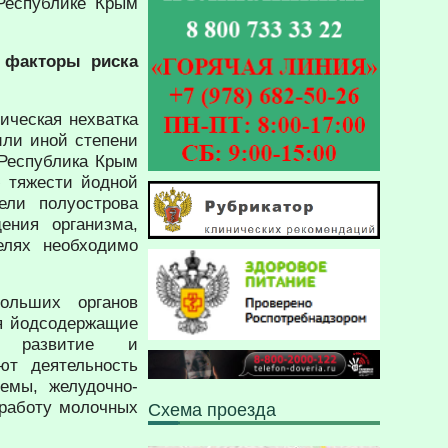
Республике Крым
т факторы риска
ическая нехватка
или иной степени
.Республика Крым
ю тяжести йодной
ели полуострова
ения организма,
елях необходимо
ольших органов
я йодсодержащие
е развитие и
ют деятельность
темы, желудочно-
 работу молочных
Схема проезда