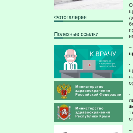
О
щ
Фотогалерея
д
б
п
Полезные ссылки
н
–
щ
-
щ
н
о
-
л
ж
э
о
–