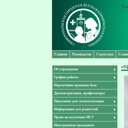
Главная
Руководство
Структура
Стаци
«К
Об учреждении
График работы
Нормативно-правовая база
Диспансеризация, профосмотры
Показания для госпитализации
Информация для родителей
Право на получение НСУ
Иностранным гражданам