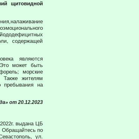
ний щитовидной
ния,налаживание
эмоционального
 йододефицитных
оли, содержащей
овека являются
 Это может быть
форель; морские
. Также жителям
о пребывания на
а» от 20.12.2023
2022г. выдана ЦБ
. Обращайтесь по
Севастополь, ул.