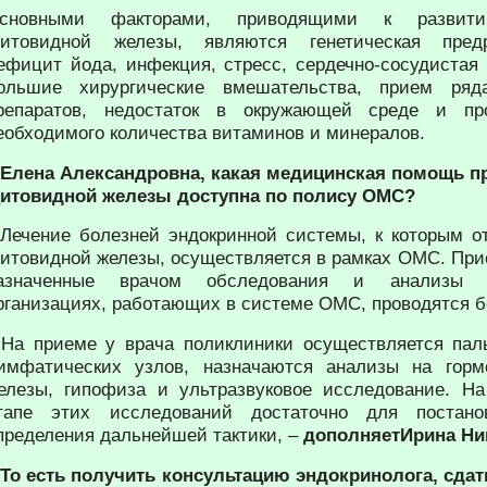
сновными факторами, приводящими к развити
итовидной железы, являются генетическая предр
ефицит йода, инфекция, стресс, сердечно-сосудистая 
ольшие хирургические вмешательства, прием ряд
репаратов, недостаток в окружающей среде и пр
еобходимого количества витаминов и минералов.
 Елена Александровна, какая медицинская помощь п
итовидной железы доступна по полису ОМС?
 Лечение болезней эндокринной системы, к которым о
итовидной железы, осуществляется в рамках ОМС. При
азначенные врачом обследования и анализы 
рганизациях, работающих в системе ОМС, проводятся б
 На приеме у врача поликлиники осуществляется пал
имфатических узлов, назначаются анализы на гор
елезы, гипофиза и ультразвуковое исследование. На
тапе этих исследований достаточно для постано
пределения дальнейшей тактики, –
дополняетИрина Ни
 То есть получить консультацию эндокринолога, сда