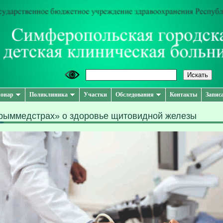
онар
Поликлиника
Участки
Обследования
Контакты
Запис
рыммедстрах» о здоровье щитовидной железы