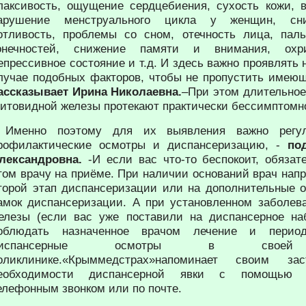
лаксивость, ощущение сердцебиения, сухость кожи, 
арушение менструального цикла у женщин, сн
отливость, проблемы со сном, отечность лица, паль
онечностей, снижение памяти и внимания, охри
епрессивное состояние и т.д. И здесь важно проявлять
лучае подобных факторов, чтобы не пропустить имею
ассказывает Ирина Николаевна.
–При этом длительно
итовидной железы протекают практически бессимптомн
 Именно поэтому для их выявления важно регул
рофилактические осмотры и диспансеризацию, -
по
лександровна.
-И если вас что-то беспокоит, обязат
том врачу на приёме. При наличии оснований врач напр
торой этап диспансеризации или на дополнительные 
амок диспансеризации. А при установленном заболев
елезы (если вас уже поставили на диспансерное на
облюдать назначенное врачом лечение и периоди
диспансерные осмотры в своей у
оликлинике.«Крыммедстрах»напоминает своим за
еобходимости диспансерной явки с помощью S
елефонным звонком или по почте.