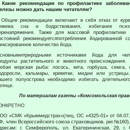
 Какие рекомендации по профилактике заболева
елезы можно дать нашим читателям?
 Общие рекомендации включают в себя отказ от куре
ежима сна и бодрствования, избегание психо
еренапряжения. Также для массовой профилактики
остояний рекомендуетсяпотребление йодированной с
иксированное количество йода.
сновнымиприродными источниками йода для чел
родукты растительного и животного происхождения.
юбая морская рыба: лосось, кета, горбуша, семга, 
одоросли, кальмары, креветки, мидии или устрицы
ашего полуострова необходимо избегать длительног
олнце.
По материалам газеты «Комсомольская правд
ОНКРЕТНО
ОО «СМК «Крыммедстрах»(лиц. ОС «4325-01» от 04.07.
Ф, член Всероссийского союза страховщиков, рег.№160)
дресам: г. Симферополь, ул. Екатерининская, 29, г. 