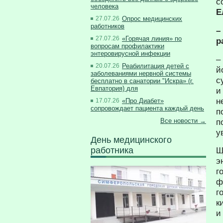
с
человека
Е
27.07.26
Опрос медицинских
работников
–
27.07.26
«Горячая линия» по
р
вопросам профилактики
энтеровирусной инфекции
–
20.07.26
Реабилитация детей с
й
заболеваниями нервной системы
с
бесплатно в санатории "Искра» (г.
Евпатория) для
и
н
17.07.26
«Про Диабет»
сопровождает пациента каждый день
п
п
Все новости →
у
День медицинского
работника
Щ
э
г
ф
г
к
и