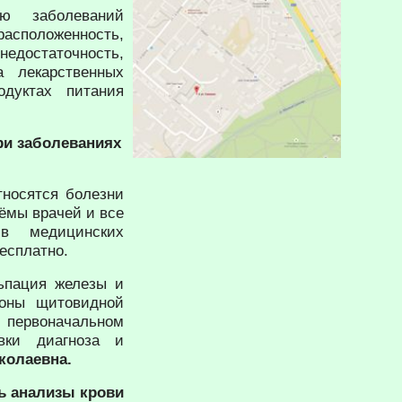
ю заболеваний
асположенность,
недостаточность,
а лекарственных
одуктах питания
ри заболеваниях
тносятся болезни
ёмы врачей и все
в медицинских
есплатно.
ьпация железы и
моны щитовидной
 первоначальном
вки диагноза и
колаевна.
ть анализы крови