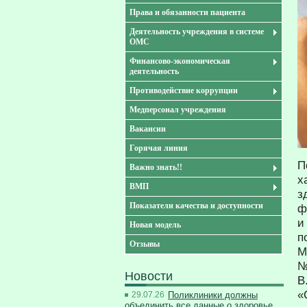
Права и обязанности пациента
Деятельность учреждения в системе
ОМС
Финансово-экономическая
деятельность
Противодействие коррупции
Медперсонал учреждения
Вакансии
Горячая линия
П
Важно знать!!
х
ВМП
з
Показатели качества и доступности
ф
и
Новая модель
п
Отзывы
М
№
Новости
В
«
29.07.26
Поликлиники должны
объединить все данные о здоровье