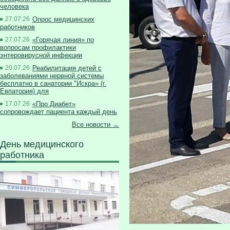
человека
27.07.26
Опрос медицинских
работников
27.07.26
«Горячая линия» по
вопросам профилактики
энтеровирусной инфекции
20.07.26
Реабилитация детей с
заболеваниями нервной системы
бесплатно в санатории "Искра» (г.
Евпатория) для
17.07.26
«Про Диабет»
сопровождает пациента каждый день
Все новости →
День медицинского
работника