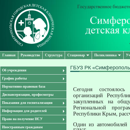
Главная
Руководство
Структура
Стационар
Поликлиника
Уч
ГБУЗ РК «Симферопольс
Об учреждении
График работы
Нормативно-правовая база
Сегодня состоялось 
организаций Респуб
Диспансеризация, профосмотры
закупленных на общ
Показания для госпитализации
Региональной програ
Информация для родителей
Республики Крым, расс
Право на получение НСУ
Один из автомобилей
Иностранным гражданам