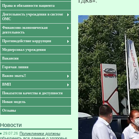
ГДКБ».
Права и обязанности пациента
Деятельность учреждения в системе
ОМС
Финансово-экономическая
деятельность
Противодействие коррупции
Медперсонал учреждения
Вакансии
Горячая линия
Важно знать!!
ВМП
Показатели качества и доступности
Новая модель
Отзывы
Новости
29.07.26
Поликлиники должны
объединить все данные о здоровье