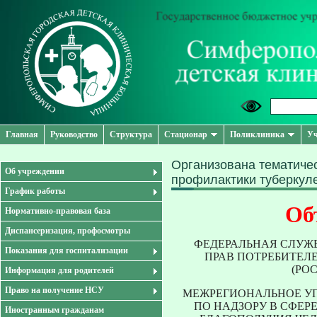
Главная
Руководство
Структура
Стационар
Поликлиника
Уч
Организована тематичес
Об учреждении
профилактики туберкуле
График работы
Об
Нормативно-правовая база
Диспансеризация, профосмотры
ФЕДЕРАЛЬНАЯ СЛУЖБ
Показания для госпитализации
ПРАВ ПОТРЕБИТЕЛ
(РО
Информация для родителей
Право на получение НСУ
МЕЖРЕГИОНАЛЬНОЕ У
ПО НАДЗОРУ В СФЕР
Иностранным гражданам