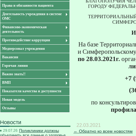
БЛАГОПОЛУЧИЯ ЧЕЛ
Права и обязанности пациента
ГОРОДУ ФЕДЕРАЛЬ
Деятельность учреждения в системе
ТЕРРИТОРИАЛЬНЫЙ
ОМС
СИМФЕРО
Финансово-экономическая
деятельность
И
Противодействие коррупции
На базе Территориал
Медперсонал учреждения
и Симферопольскому
Вакансии
по 28.03.2021г.
орга
ли
Горячая линия
Важно знать!!
+7 
ВМП
(3
Показатели качества и доступности
Новая модель
по консультиро
Отзывы
профила
Новости
22.03.2021
29.07.26
Поликлиники должны
← Обратно ко всем новостям
объединить все данные о здоровье