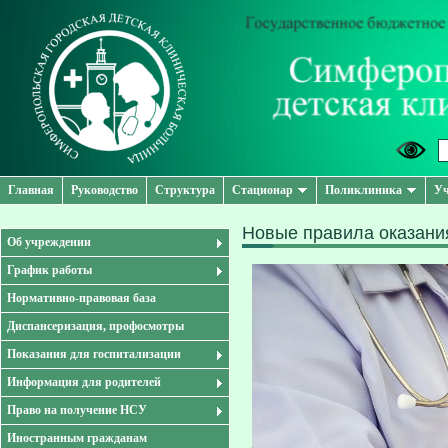
Главная
Руководство
Структура
Стационар
Поликлиника
Уч
Новые правила оказани
Об учреждении
График работы
Нормативно-правовая база
Диспансеризация, профосмотры
Показания для госпитализации
Информация для родителей
Право на получение НСУ
Иностранным гражданам