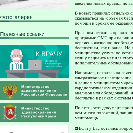
введения новых правил, но в
В новых правилах отдельно с
Фотогалерея
сказываться на объемах бес
помощи и сроках её оказания
Прежним осталось правило, ч
Полезные ссылки
программе ОМС при наличии м
перечень жизненно необходи
бесплатным, как и ранее. Но
медицинские услуги по уста
если у пациента нет для этог
дополнительные обследования
Например, находясь на лечен
ультразвуковое исследование
в данном медицинском учреж
кардиологическом отделении 
анализов или обследований, 
бесплатно в рамках системы
По сути, этот документ прост
нем много положений, защищ
медпомощь.
☎
️Если у Вас остались вопр