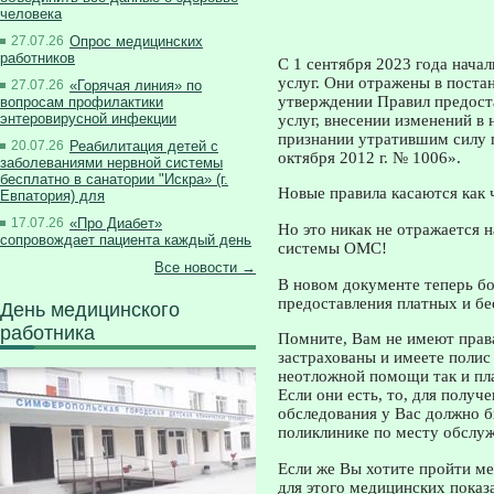
человека
27.07.26
Опрос медицинских
работников
С 1 сентября 2023 года нача
услуг. Они отражены в поста
27.07.26
«Горячая линия» по
утверждении Правил предост
вопросам профилактики
энтеровирусной инфекции
услуг, внесении изменений в
признании утратившим силу 
20.07.26
Реабилитация детей с
октября 2012 г. № 1006».
заболеваниями нервной системы
бесплатно в санатории "Искра» (г.
Новые правила касаются как 
Евпатория) для
17.07.26
«Про Диабет»
Но это никак не отражается 
сопровождает пациента каждый день
системы ОМС!
Все новости →
В новом документе теперь б
предоставления платных и б
День медицинского
работника
Помните, Вам не имеют права
застрахованы и имеете полис
неотложной помощи так и пл
Если они есть, то, для получ
обследования у Вас должно б
поликлинике по месту обслу
Если же Вы хотите пройти м
для этого медицинских показ