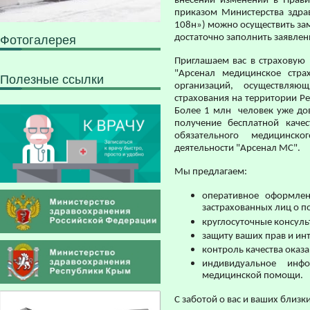
внесении изменений в Прави
приказом Министерства здра
108н») можно осуществить заме
достаточно заполнить заявлени
Фотогалерея
Приглашаем вас в страховую
"Арсенал медицинское стр
Полезные ссылки
организаций, осуществляю
страхования на территории Р
Более 1 млн человек уже дов
получение бесплатной каче
обязательного медицинск
деятельности "Арсенал МС".
Мы предлагаем:
оперативное оформлен
застрахованных лиц о п
круглосуточные консуль
защиту ваших прав и ин
контроль качества ока
индивидуальное инф
медицинской помощи.
С заботой о вас и ваших близки