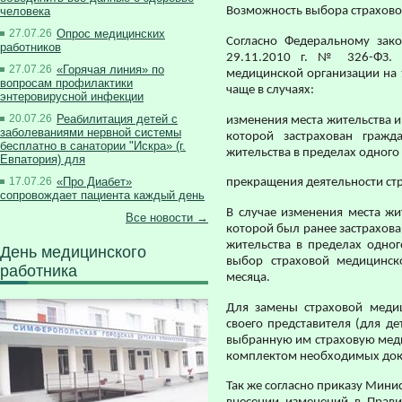
человека
Возможность выбора страхово
27.07.26
Опрос медицинских
Согласно Федеральному зак
работников
29.11.2010 г. № 326-ФЗ. 
27.07.26
«Горячая линия» по
медицинской организации на 1
вопросам профилактики
чаще в случаях:
энтеровирусной инфекции
20.07.26
Реабилитация детей с
изменения места жительства и
заболеваниями нервной системы
которой застрахован гражд
бесплатно в санатории "Искра» (г.
жительства в пределах одного
Евпатория) для
17.07.26
«Про Диабет»
прекращения деятельности стр
сопровождает пациента каждый день
В случае изменения места жи
Все новости →
которой был ранее застрахова
жительства в пределах одног
День медицинского
выбор страховой медицинск
работника
месяца.
Для замены страховой медиц
своего представителя (для де
выбранную им страховую меди
комплектом необходимых док
Так же согласно приказу Мини