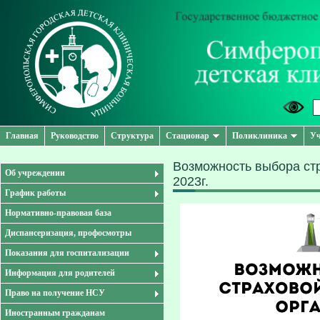
Главная
Руководство
Структура
Стационар
Поликлиника
Уч
Возможность выбора ст
Об учреждении
2023г.
График работы
Нормативно-правовая база
Диспансеризация, профосмотры
Показания для госпитализации
Информация для родителей
Право на получение НСУ
Иностранным гражданам