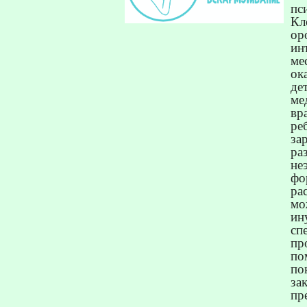
пс
Кл
ор
ин
ме
ок
де
ме
вр
ре
за
ра
не
фо
ра
мо
и
сп
пр
по
по
за
пр