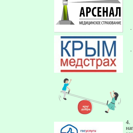
·
·
4.
на