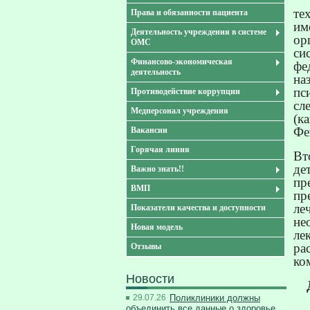
те
Права и обязанности пациента
им
Деятельность учреждения в системе
ор
ОМС
си
Финансово-экономическая
фе
деятельность
на
пс
Противодействие коррупции
сл
Медперсонал учреждения
(к
Фе
Вакансии
Горячая линия
Вт
де
Важно знать!!
пр
ВМП
пр
ле
Показатели качества и доступности
не
Новая модель
ле
ра
Отзывы
ко
Новости
29.07.26
Поликлиники должны
объединить все данные о здоровье