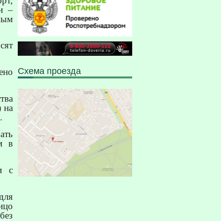
рт,
и –
ным
сят
Схема проезда
ено
тва
) на
.
ать
м в
и с
для
лицо
без