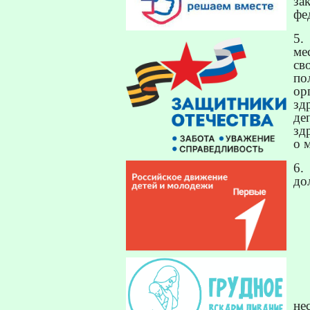
за
фе
5.
ме
св
по
ор
зд
д
зд
о 
6.
до
не