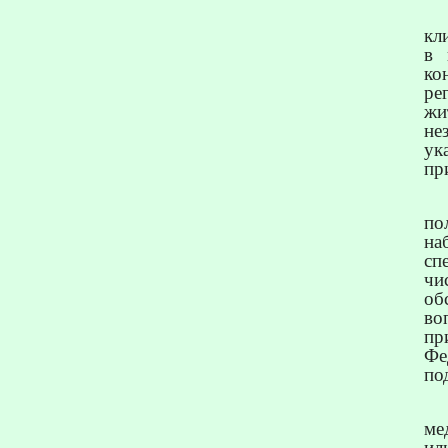
кл
в 
ко
ре
жи
не
ук
пр
по
на
сп
чи
об
во
пр
Фе
по
ме
ил