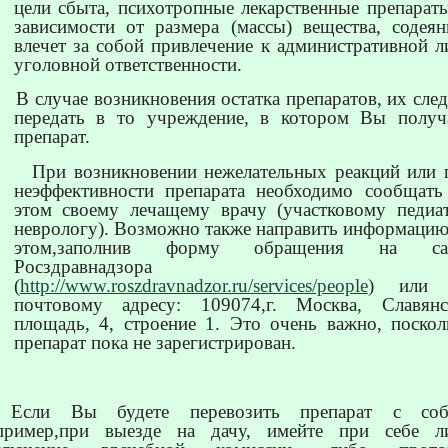
цели сбыта, психотропные лекарственные препараты
зависимости от размера (массы) вещества, содеян
влечет за собой привлечение к административной л
уголовной ответственности.
В случае возникновения остатка препаратов, их сле
передать в то учреждение, в котором Вы получ
препарат.
При возникновении нежелательных реакций или 
неэффективности препарата необходимо сообщать
этом своему лечащему врачу (участковому педиат
неврологу). Возможно также направить информацию
этом,заполнив форму обращения на са
Росздравнадзора
(
http://www.roszdravnadzor.ru/services/people
) или 
почтовому адресу: 109074,г. Москва, Славянс
площадь, 4, строение 1. Это очень важно, поскол
препарат пока не зарегистрирован.
 Если Вы будете перевозить препарат с соб
пример,при выезде на дачу, имейте при себе л