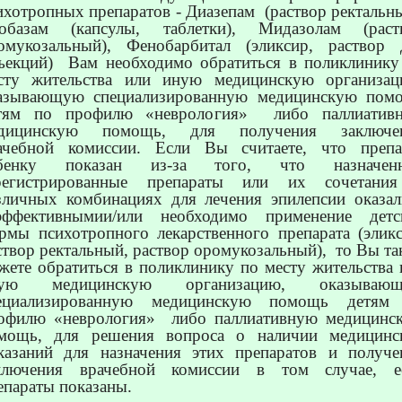
ихотропных препаратов - Диазепам
(раствор ректальн
обазам (капсулы, таблетки), Мидазолам (раст
омукозальный), Фенобарбитал (эликсир, раствор 
ъекций)
Вам необходимо обратиться в поликлинику
сту жительства или иную медицинскую организац
азывающую специализированную медицинскую пом
тям по профилю «неврология»
либо паллиатив
дицинскую помощь, для получения заключе
ачебной комиссии. Если Вы считаете, что препа
бенку показан из-за того, что назначен
регистрированные препараты или их сочетани
зличных комбинациях для лечения эпилепсии оказал
эффективнымии/или необходимо применение детс
рмы психотропного лекарственного препарата (эликс
створ ректальный, раствор оромукозальный),
то Вы та
жете обратиться в поликлинику по месту жительства 
ную медицинскую организацию, оказываю
ециализированную медицинскую помощь детям
офилю «неврология»
либо паллиативную медицинс
мощь, для решения вопроса о наличии медицинс
казаний для назначения этих препаратов и получе
ключения врачебной комиссии в том случае, е
епараты показаны.