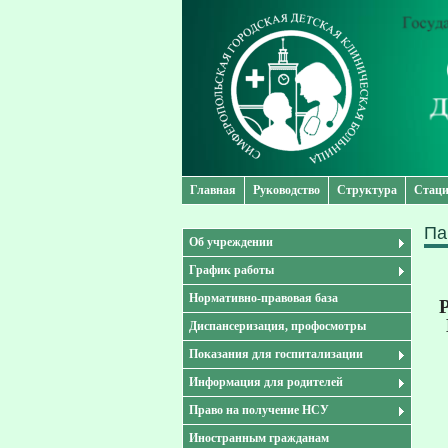
Главная
Руководство
Структура
Стаци
Па
Об учреждении
График работы
Нормативно-правовая база
Диспансеризация, профосмотры
Показания для госпитализации
Информация для родителей
Право на получение НСУ
Иностранным гражданам