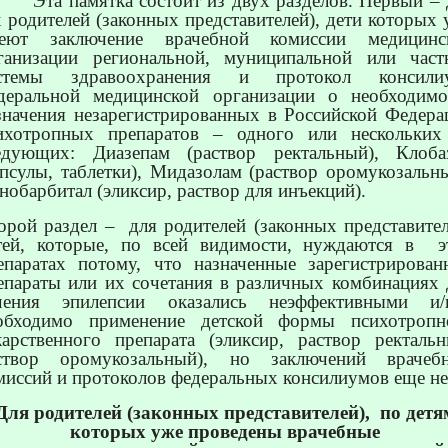
Эта памятка состоит из двух разделов. Первый – 
х родителей (законных представителей), дети которых 
еют заключение врачебной комиссии медицинс
ганизации региональной, муниципальной или част
стемы здравоохранения и протокол консили
деральной медицинской организации о необходимо
значения незарегистрированных в Российской Федера
ихотропных препаратов – одного или нескольких
едующих: Диазепам (раствор ректальный), Клоба
апсулы, таблетки), Мидазолам (раствор оромукозальны
нобарбитал (эликсир, раствор для инъекций).
орой раздел –
для родителей (законных представител
тей, которые, по всей видимости, нуждаются в
э
епаратах потому, что назначенные зарегистрирован
епараты или их сочетания в различных комбинациях 
чения эпилепсии оказались неэффективными и/
обходимо применение детской формы психотропн
карственного препарата (эликсир, раствор ректальн
створ оромукозальный), но заключений врачеб
миссий и протоколов федеральных консилиумов еще не
Для родителей (законных представителей),
по детя
которых уже проведены врачебные