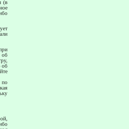
 (в
ное
ибо
дует
али
при
 об
ру,
 об
йте
по
кая
ьку
ой,
ибо