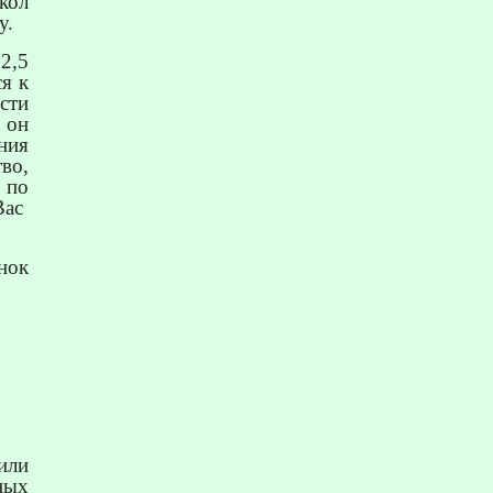
кол
у.
2,5
я к
сти
 он
ния
во,
 по
Вас
нок
или
ных