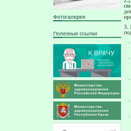
2.
св
до
пр
Фотогалерея
3.
по
Полезные ссылки
·
·
·
·
·