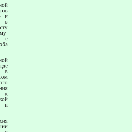
ной
тов
ю и
ь в
сту
му
в с
оба
ной
где
а в
том
ого
ния
а к
кой
и
сия
чии
й к