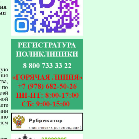
,
ния
ии
кую
ния
ва,
 по
лей
ной
ете
нии
нно
ием