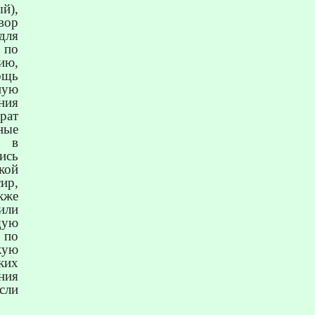
ый),
вор
для
 по
ию,
ощь
ную
ния
рат
ные
я в
ись
кой
ир,
кже
или
щую
 по
кую
ких
ния
сли