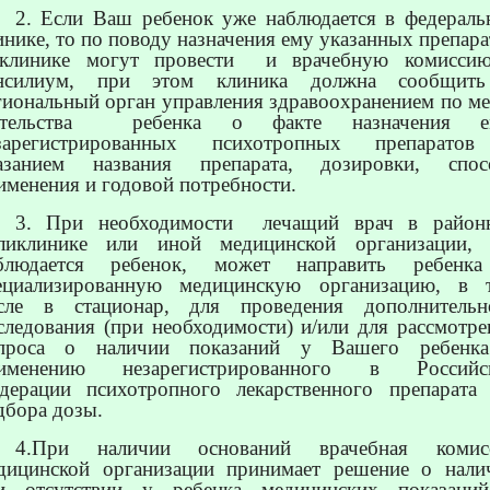
2. Если Ваш ребенок уже наблюдается в федераль
инике, то по поводу назначения ему указанных препара
клинике могут провести
и врачебную комисси
нсилиум, при этом клиника должна сообщит
гиональный орган управления здравоохранением по ме
тельства
ребенка о факте назначения е
зарегистрированных психотропных препарато
азанием названия препарата, дозировки, спос
именения и годовой потребности.
3. При необходимости
лечащий врач в район
ликлинике или иной медицинской организации, 
блюдается ребенок, может направить ребенк
ециализированную медицинскую организацию, в 
сле в стационар, для проведения дополнительн
следования (при необходимости) и/или для рассмотре
проса о наличии показаний у Вашего ребенк
именению незарегистрированного в Российс
дерации психотропного лекарственного препарата
дбора дозы.
4.При наличии оснований врачебная комис
дицинской организации принимает решение о нали
и отсутствии у ребенка медицинских показани