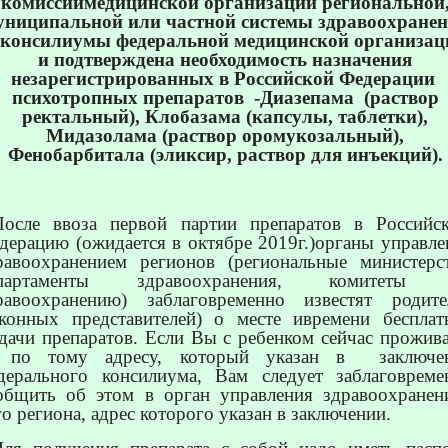
комиссиимедицинской организации региональной
униципальной или частной системы здравоохране
 консилиумы федеральной медицинской организац
и подтверждена необходимость назначения
незарегистрированных в Российской Федерации
психотропных препаратов
-Диазепама
(раствор
ректальный), Клобазама (капсулы, таблетки),
Мидазолама (раствор оромукозальный),
Фенобарбитала (эликсир, раствор для инъекций).
После ввоза первой партии препаратов в Российс
дерацию (ожидается в октябре 2019г.)органы управле
равоохранением регионов (региональные министерст
епартаменты здравоохранения, комитеты
равоохранению) заблаговременно известят родите
аконных представителей) о месте ивремени бесплат
дачи препаратов. Если Вы с ребенком сейчас прожива
 по тому адресу, который указан в
заключе
дерального консилиума, Вам следует заблаговреме
общить об этом в орган управления здравоохранен
го региона, адрес которого указан в заключении.