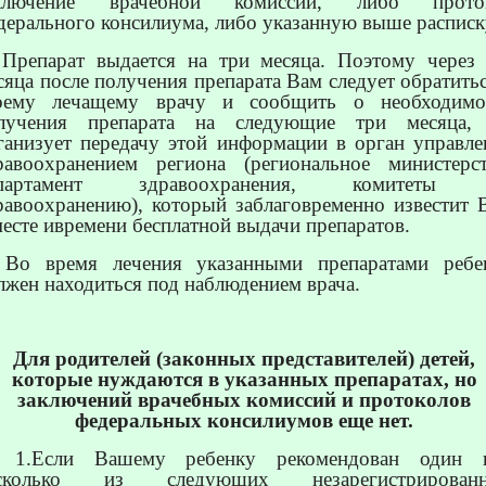
ключение врачебной комиссии, либо прото
дерального консилиума, либо указанную выше расписк
 Препарат выдается на три месяца. Поэтому через 
сяца после получения препарата Вам следует обратитьс
оему лечащему врачу и сообщить о необходимо
лучения препарата на следующие три месяца,
ганизует передачу этой информации в орган управле
равоохранением региона (региональное министерст
епартамент здравоохранения, комитеты
равоохранению), который заблаговременно известит 
месте ивремени бесплатной выдачи препаратов.
 Во время лечения указанными препаратами ребе
лжен находиться под наблюдением врача.
Для родителей (законных представителей) детей,
которые нуждаются в указанных препаратах, но
заключений врачебных комиссий и протоколов
федеральных консилиумов еще нет.
1.Если Вашему ребенку рекомендован один 
сколько из следующих незарегистрирован