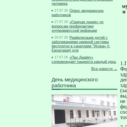
человека
м
и
27.07.26
Опрос медицинских
работников
27.07.26
«Горячая линия» по
вопросам профилактики
энтеровирусной инфекции
20.07.26
Реабилитация детей с
заболеваниями нервной системы
бесплатно в санатории "Искра» (г.
Евпатория) для
17.07.26
«Про Диабет»
сопровождает пациента каждый день
1.
Фе
Все новости →
зд
д
День медицинского
зд
работника
(з
вы
не
фе
со
то